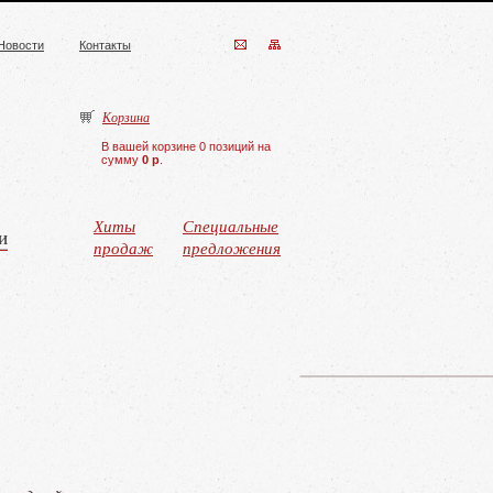
Новости
Контакты
Корзина
В вашей корзине 0 позиций на
сумму
0 р
.
Хиты
Специальные
и
продаж
предложения