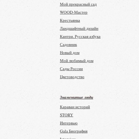
Налоговый учет для бухгалтера
Мой прекрасный сад
BONES
WOOD-Мастер
Крестьянка
Ландшафтный дизайн
Кантри. Русская азбука
Садовник
Новый дом
Мой любимый дом
Сады России
Цветоводство
Цветы
Дом
Знаменитые люди
Домашняя энциклопедия для вас
Караван историй
Цветники в саду
STORY
Мастер и мастерская
Интервью
Сад своими руками
Gala Биография
Дом и сад