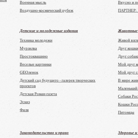
Военная мысль
Вкусно и п
Точка Про
Воздушно-космический рубеж
ПАРТНЕР: 
Fortune (анг
Новый Оборонный Заказ. Стратегии
Школа гас
Профиль
Национальная оборона
Пекарня
Эксперт
Детские и молодежные издания
Животные
Армейский сборник
Коллекция 
Акционерно
Техника молодежи
Живой взгл
управления
Зарубежное военное обозрение
Печь
Мурзилка
Друг кошк
в
Успешный 
Я - кондит
Простоквашино
Друг собак
Cbonds Re
Мир конди
рования
Веселые картинки
Мой друг 
Компания
Приятного 
GEOленок
Мой друг с
The Econom
Butcher
Детский сад будущего - галерея творческих
В мире жи
Монокль
проектов
Маленький
Основател
Детская Роман-газета
Собаки Ро
Деньги
Эскиз
Кошки Рос
Филя
Питомцы
Костер
Квантик
Законодательство и право
Здоровье и
Юниор спорт