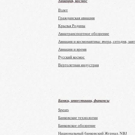
Авиация, космос
Взлет
Гражданская авиация
Крылья Родины
Авиатранспортное обозрение
Авиация и космонавтика: вчера, сегодня, зав
Авиация и время
Русский космос
Вертолетная индустрия
Банки, инвестиции, финансы
Spears
Банковские технологии
Банковское обозрение
Национальный банковский Журнал. NBJ