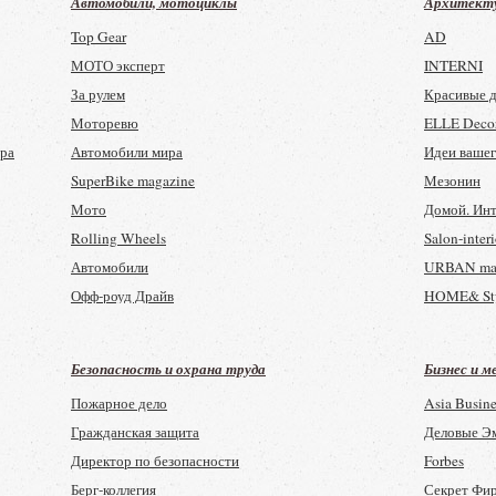
Автомобили, мотоциклы
Архитекту
Top Gear
AD
МОТО эксперт
INTERNI
За рулем
Красивые 
Моторевю
ELLE Decor
тра
Автомобили мира
Идеи вашег
SuperBike magazine
Мезонин
Мото
Домой. Инт
Rolling Wheels
Salon-interi
Автомобили
URBAN ma
Офф-роуд Драйв
HOME& St
Внедорожник
OBJEKT
Quattrorute
Интерьер +
Безопасность и охрана труда
Бизнес и 
Авторевю
Wallpaper (
Пожарное дело
Asia Busine
Мото Мания
Зеленые зд
Гражданская защита
Деловые Э
Клуб 4х4
SPEECH
Директор по безопасности
Forbes
Автопанорама
INTERNI (ан
Берг-коллегия
Секрет Фи