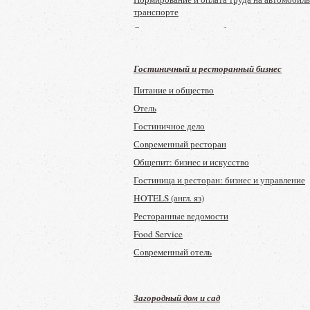
транспорте
Сметно-договорная работа в строительстве
Расчет
Ценообразование и сметное нормирование в
Гостиничный и ресторанный бизнес
строительстве
Питание и общество
Консультации и разъяснения по вопросам
Отель
ценообразования и сметного нормирования 
строительстве
Гостиничное дело
Вестник ценообразования и сметного норми
Современный ресторан
Главная книга
Общепит: бизнес и искусство
Экономика и учет в строительстве
Гостиница и ресторан: бизнес и управление
Управлеческий учет и финансы
HOTELS (англ. яз)
Советник бухгалтера бюджетной сферы
Ресторанные ведомости
Советник бухгалтера
Food Service
Советник в сфере образования
Современный отель
Советник бухгалтера в здравоохранении
Пять звезд
Советник бухгалтера государственного и
Академия гостеприимства
муниципального учреждения
Загородный дом и сад
Турбизнес