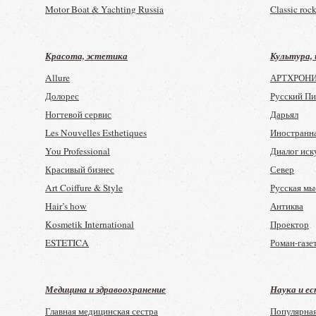
Motor Boat & Yachting Russia
Classic rock
Classic Boat (англ яз)
Искусство 
Yachting
Великие ин
Красота, эстетика
Культура,
КиноРепор
Allure
АРТХРОН
Сеанс
Долорес
Русский П
Total film (н
Ногтевой сервис
Дарьял
Музыкальн
Les Nouvelles Esthetiques
Иностранн
You Professional
Диалог иск
Красивый бизнес
Север
Art Coiffure & Style
Русская мы
Hair’s how
Антиква
Kosmetik International
Проектор
ESTETICA
Роман-газе
Салонный бизнес от А до Я
Русское ис
ART COIFFURE
Урал
Медицина и здравоохранение
Наука и е
Nailure
Проталина
Главная медицинская сестра
Популярна