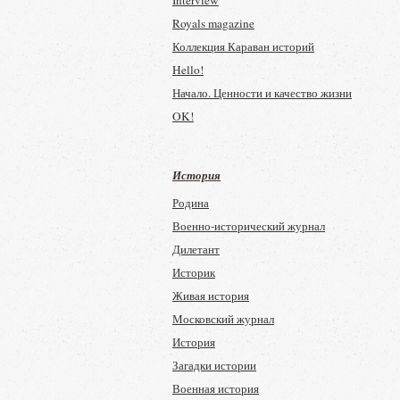
Interview
Приусадебное хозяйство
Royals magazine
Цветок
Коллекция Караван историй
Цветоводство
Hello!
Начало. Ценности и качество жизни
OK!
Семь дней
История
Родина
Военно-исторический журнал
Дилетант
Историк
Живая история
Московский журнал
История
Загадки истории
Военная история