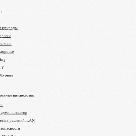
al
т природы
оровье
вильно
здоровье
ving
TY
Журнал
онные технологии
at
 администратор
тевых решений. LAN
езопасности