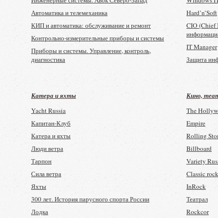
Инженерные системы. Авок Северо-Запад
Windows I
Пульс природы
Автоматика и телемеханика
Hard’n’Soft
КИП и автоматика: обслуживание и ремонт
CIO (Chief 
информаци
Контрольно-измерительные приборы и системы
IT Manager
Приборы и системы. Управление, контроль,
диагностика
Защита ин
Судостроение
САПР и гра
CAD/CAM/
Катера и яхты
Кино, теа
БИТ. Бизне
Informatio
Yacht Russia
The Hollyw
Стандарт
Капитан-Клуб
Empire
Вестник ки
Катера и яхты
Rolling Sto
Цифровой 
Люди ветра
Billboard
Компьютер
Тарпон
Variety Rus
Сила ветра
Classic roc
Яхты
InRock
300 лет. История парусного спорта России
Театрал
Лодка
Rockcor