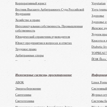
Гимнастка
Корпоративный юрист
Vegetarian
Юный эрудит
Вестник Высшего Арбитражного Суда Российской
Yoga journ
Федерации
Веселый затейник
Здоровье
Хозяйство и право
Классный журнал
Здоровье о
Интеллектуальная собственность. Промышленная
ELLE girl
Женское зд
собственность
Мир техники для детей
Худеем пра
Юридический справочник руководителя
Юный художник
Красота и 
Юрист предприятия в вопросах и ответах
Юный натуралист
Diabetic li
Трудовое право
Тошка
TOPBEAU
Арбитражные споры
Думай
ЙОЖ Йога 
Патентный повереный
Кроссворденок
Судья
Маша и Медведь
Человек и закон
Инженерные системы, проектирование
Информаци
Ежик
Адвокатская газета
АВОК
Linux Form
Майнкрафт
Энергосбережение
Системный
Юный искусствовед
Сантехника
Журнал се
Думай Арт
Светотехника
Системы б
Думай Кидс