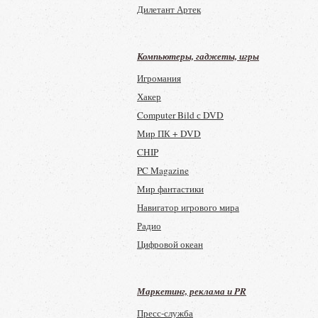
Дилетант Артек
Секретная история
Известия. История века
Компьютеры, гаджеты, игры
Русская история
Игромания
Хакер
Computer Bild с DVD
Мир ПК + DVD
CHIP
PC Magazine
Мир фантастики
Навигатор игрового мира
Радио
Цифровой океан
Полдень: Альманах фантастики
Маркетинг, реклама и PR
Пресс-служба