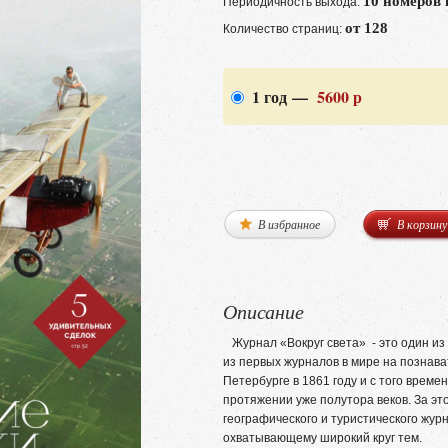
10 номеров 
Периодичность выхода:
от 128
Количество страниц:
1 год —
5600 р
В избранное
В корзину
Описание
Журнал «Вокруг света» - это один из
из первых журналов в мире на познава
Петербурге в 1861 году и с того време
протяжении уже полутора веков. За эт
географического и туристического жур
охватывающему широкий круг тем.