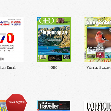
Мы и Китай
GEO
Уральский следо
Новый журнал!