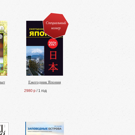
Специальный
номер
пыт
Ежегодник Япония
2980 р
/ 1 год