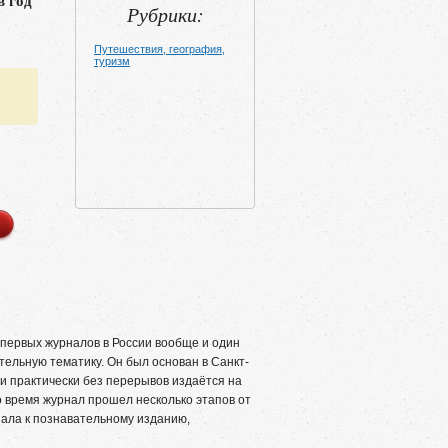
в год
Рубрики:
Путешествия, география,
туризм
 первых журналов в России вообще и один
тельную тематику. Он был основан в Санкт-
ни практически без перерывов издаётся на
о время журнал прошел несколько этапов от
нала к познавательному изданию,