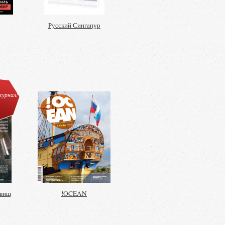
Русский Сингапур
урнал!
овищ
!OCEAN