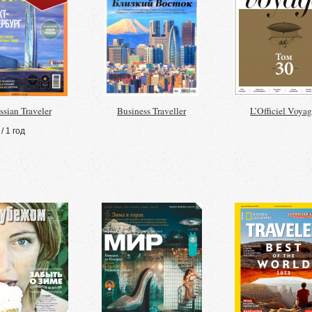
ssian Traveler
Business Traveller
L’Officiel Voya
/ 1 год