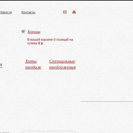
Новости
Контакты
Корзина
В вашей корзине 0 позиций на
сумму
0 р
.
Хиты
Специальные
и
продаж
предложения