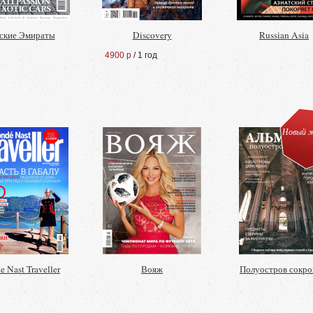
ские Эмираты
Discovery
Russian Asia
4900 р
/ 1 год
Новый ж
 Nast Traveller
Вояж
Полуостров сокр