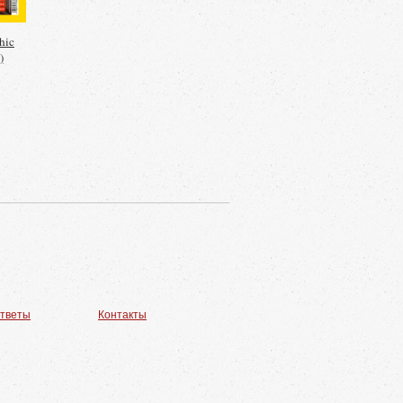
hic
)
ответы
Контакты