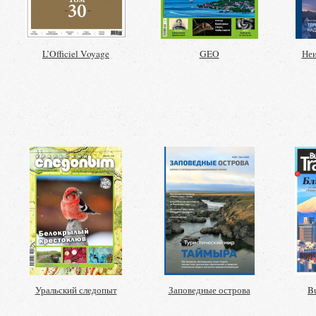
L’Officiel Voyage
GEO
Неи
Уральский следопыт
Заповедные острова
Bu