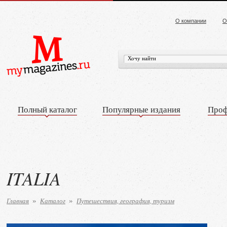
О компании
О
Полный каталог
Популярные издания
Проф
ITALIA
Главная
Каталог
Путешествия, география, туризм
»
»