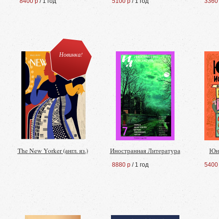
8400 р
/ 1 год
5100 р
/ 1 год
3360
Новинка!
The New Yorker (англ. яз.)
Иностранная Литература
Юн
8880 р
/ 1 год
5400