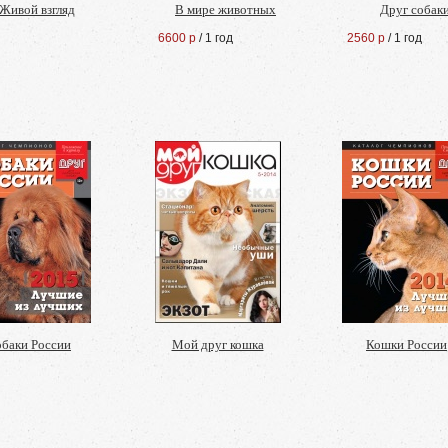
Живой взгляд
В мире животных
Друг собак
6600 р
/ 1 год
2560 р
/ 1 год
баки России
Мой друг кошка
Кошки России