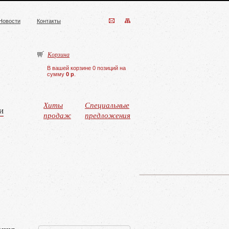
Новости
Контакты
Корзина
В вашей корзине 0 позиций на
сумму
0 р
.
Хиты
Специальные
и
продаж
предложения