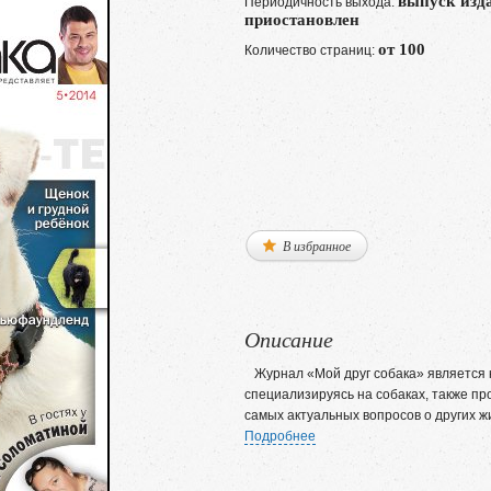
выпуск изд
Периодичность выхода:
приостановлен
от 100
Количество страниц:
В избранное
Описание
Журнал «Мой друг собака» является к
специализируясь на собаках, также п
самых актуальных вопросов о других жи
Подробнее