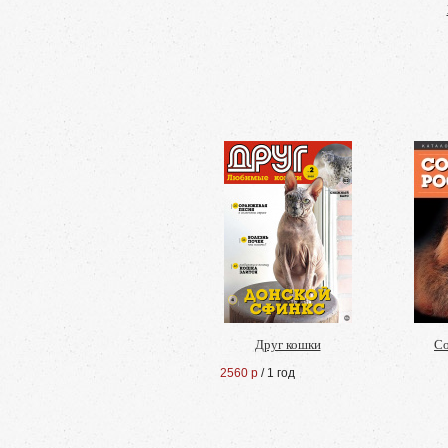
Друг кошки
Со
2560 р
/ 1 год