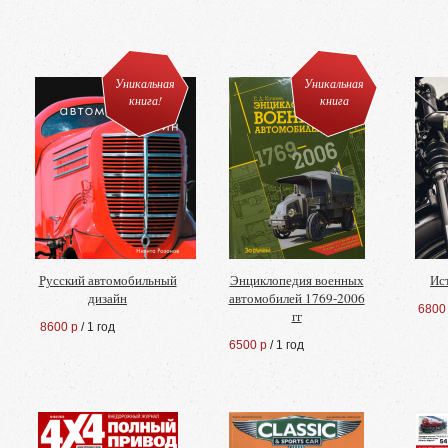
Уникальная
Уникальная
книга!
книга
Русский автомобильный
Энциклопедия военных
Ис
дизайн
автомобилей 1769-2006
6800
гг
8600 р
/ 1 год
6500 р
/ 1 год