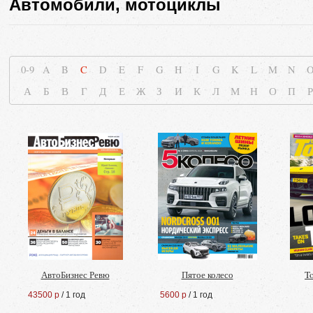
Автомобили, мотоциклы
0-9
A
B
C
D
E
F
G
H
I
G
K
L
M
N
А
Б
В
Г
Д
Е
Ж
З
И
К
Л
М
Н
О
П
Р
АвтоБизнес Ревю
Пятое колесо
To
43500 р
/ 1 год
5600 р
/ 1 год