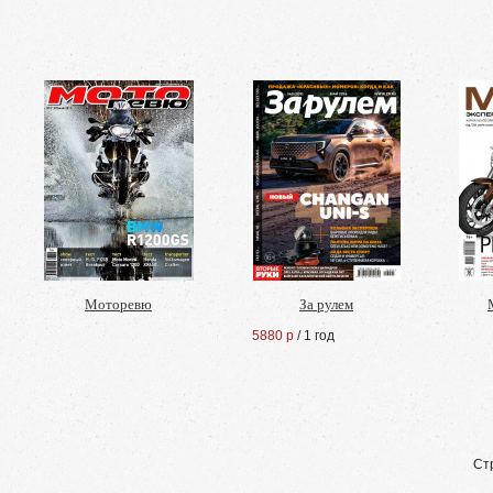
Моторевю
За рулем
5880 р
/ 1 год
Ст