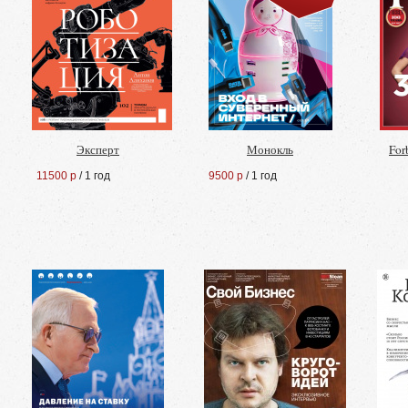
Эксперт
Монокль
For
11500 р
/ 1 год
9500 р
/ 1 год