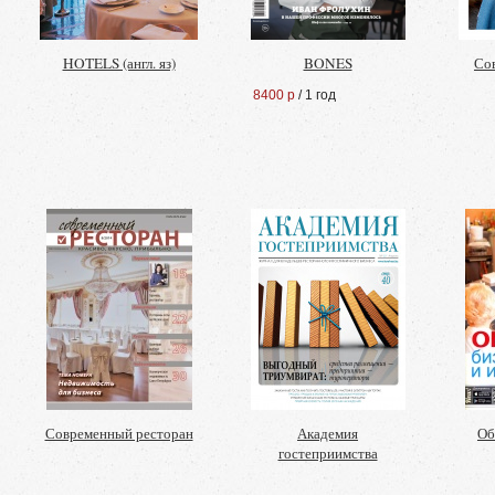
HOTELS (англ. яз)
BONES
Со
8400 р
/ 1 год
Современный ресторан
Академия
Об
гостеприимства