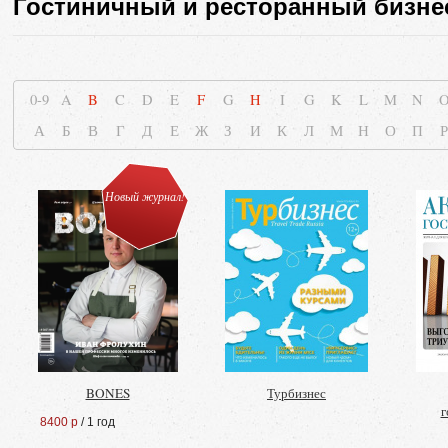
Гостиничный и ресторанный бизне
0-9
A
B
C
D
E
F
G
H
I
G
K
L
M
N
А
Б
В
Г
Д
Е
Ж
З
И
К
Л
М
Н
О
П
Р
Новый журнал!
BONES
Турбизнес
г
8400 р
/ 1 год