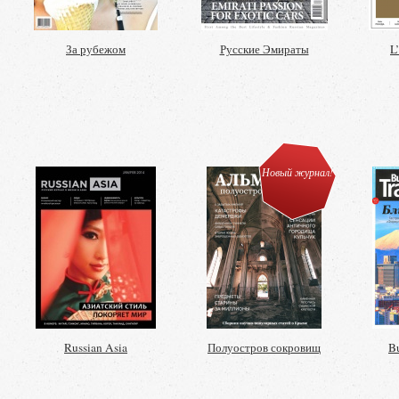
За рубежом
Русские Эмираты
L
Новый журнал!
Russian Asia
Полуостров сокровищ
Bu