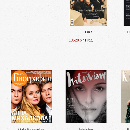
OK!
Н
13520 р
/ 1 год
Gala Биография
Interview
К