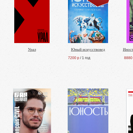
Урал
Юный искусствовед
Иност
7200 р
/ 1 год
8880