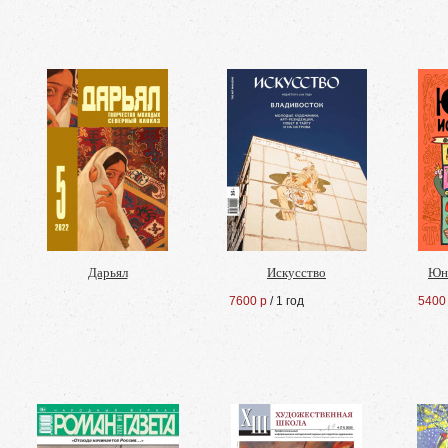
Дарьял
Искусство
Юн
7600 р
/ 1 год
5400