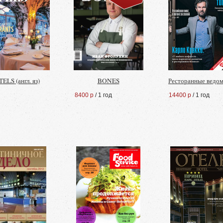
ELS (англ. яз)
BONES
Ресторанные ведо
8400 р
/ 1 год
14400 р
/ 1 год