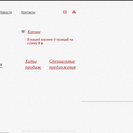
Новости
Контакты
Корзина
В вашей корзине 0 позиций на
сумму
0 р
.
Хиты
Специальные
и
продаж
предложения