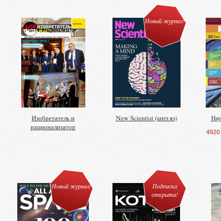
Новый журнал!
Изобретатель и
New Scientist (англ яз)
Нау
рационализатор
4920
Новый журнал!
Подписка
открыта!