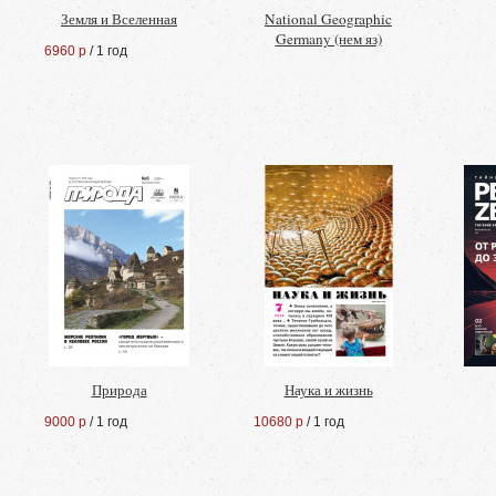
Земля и Вселенная
National Geographic
Germany (нем яз)
6960 р
/ 1 год
Природа
Наука и жизнь
9000 р
/ 1 год
10680 р
/ 1 год