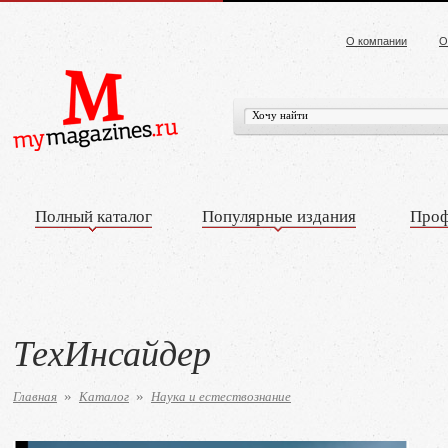
О компании
О
Полный каталог
Популярные издания
Проф
ТехИнсайдер
Главная
Каталог
Наука и естествознание
»
»