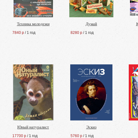
Техника молодежи
Думай
7840 р
/ 1 год
8280 р
/ 1 год
Юный натуралист
Эскиз
17700 р
/ 1 год
5760 р
/ 1 год