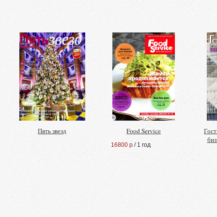
Пять звезд
Food Service
Гост
биз
16800 р
/ 1 год