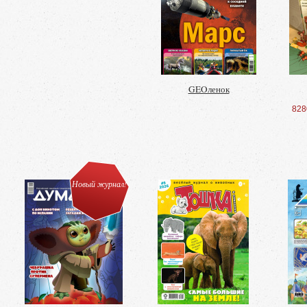
GEOленок
828
Новый журнал!