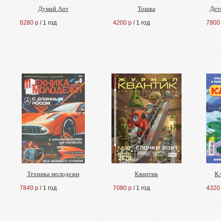
Думай Арт
Тошка
Дет
8280 р
/ 1 год
4200 р
/ 1 год
7800
Техника молодежи
Квантик
К
7840 р
/ 1 год
7080 р
/ 1 год
4320