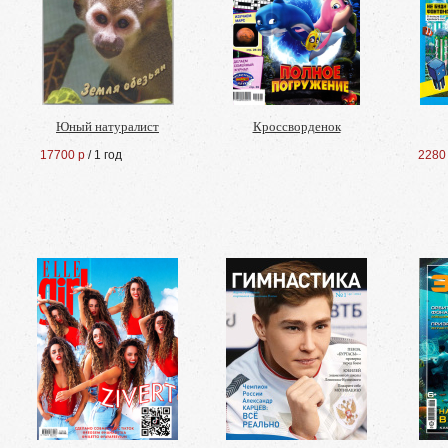
Юный натуралист
Кроссворденок
17700 р
/ 1 год
2280