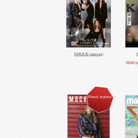
VOGUE (англ яз)
5640 р
Новый журнал!