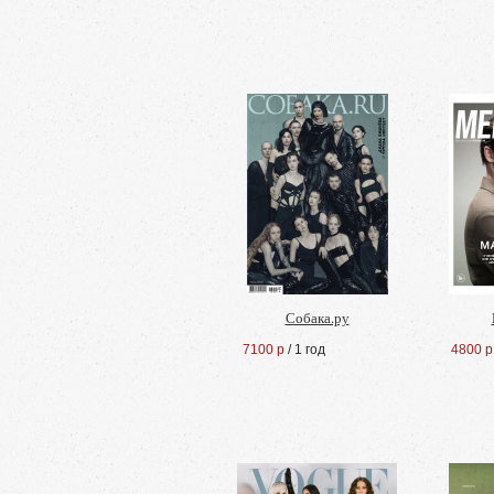
Собака.ру
7100 р
/ 1 год
4800 р