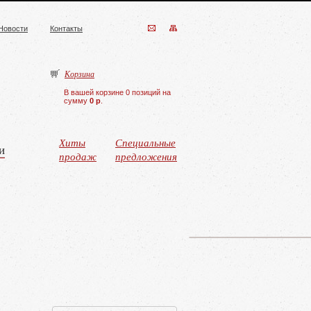
Новости
Контакты
Корзина
В вашей корзине 0 позиций на
сумму
0 р
.
Хиты
Специальные
и
продаж
предложения