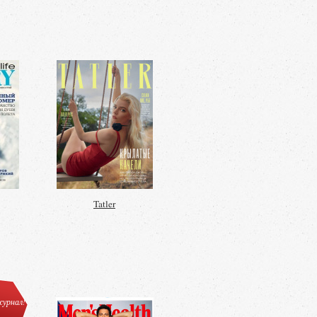
Tatler
урнал!