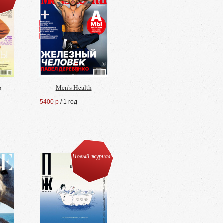
g
Men's Health
5400 р
/ 1 год
Новый журнал!