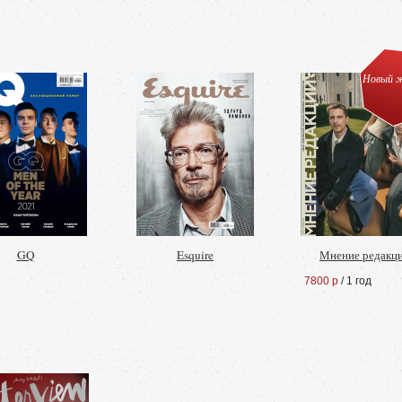
Новый ж
GQ
Esquire
Мнение редакц
7800 р
/ 1 год