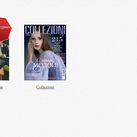
урнал!
ии
Collezioni