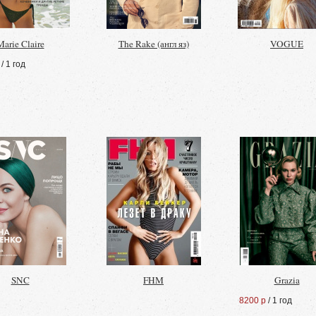
Marie Claire
The Rake (англ яз)
VOGUE
/ 1 год
SNC
FHM
Grazia
8200 р
/ 1 год