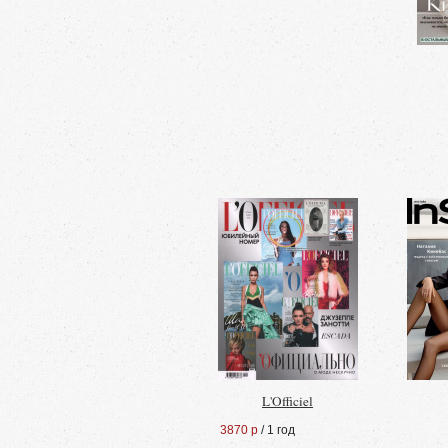
L'Officiel
3870 р
/ 1 год