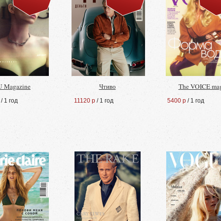
U Magazine
Чтиво
The VOICE ma
/ 1 год
11120 р
/ 1 год
5400 р
/ 1 год