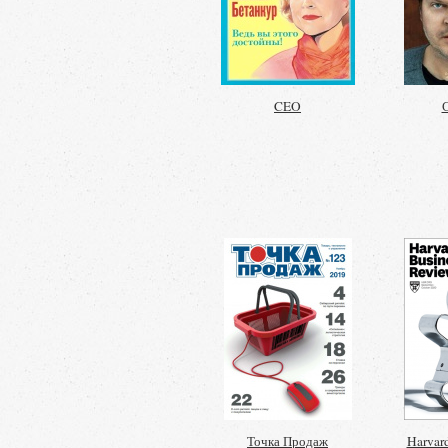
CEO
С
Точка Продаж
Harvar