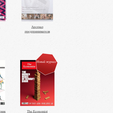
ы
Арсенал
предпринимателя
Новый журнал!
тник
The Economist