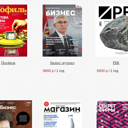
Профиль
Бизнес-журнал
РБК
9800 р
/ 1 год
6600 р
/ 1 год