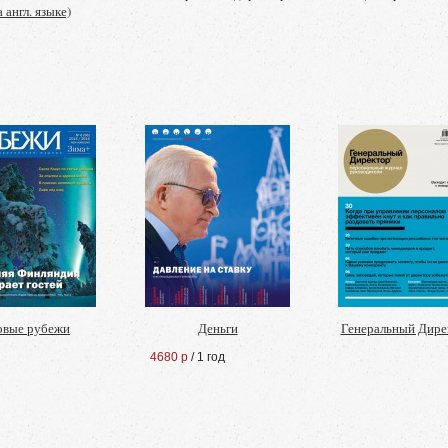
а англ. языке)
овые рубежи
Деньги
Генеральный Дире
4680 р
/ 1 год