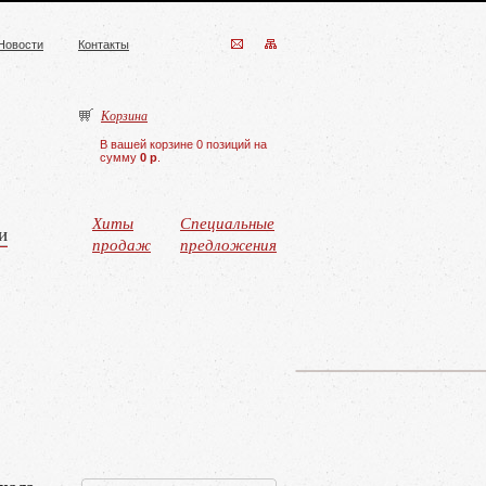
Новости
Контакты
Корзина
В вашей корзине 0 позиций на
сумму
0 р
.
Хиты
Специальные
и
продаж
предложения