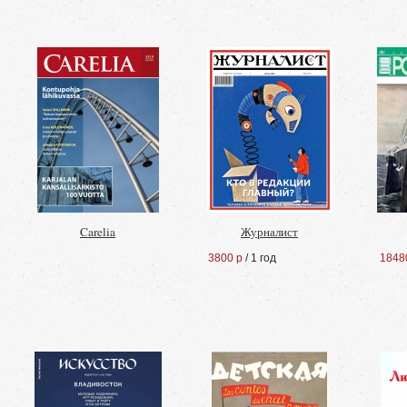
Carelia
Журналист
3800 р
/ 1 год
1848