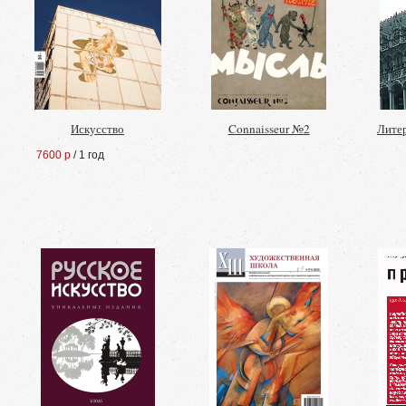
Искусство
Connaisseur №2
Лите
7600 р
/ 1 год