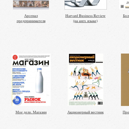
Арсенал
Harvard Business Review
Бол
предпринимателя
(на англ. языке)
Мое дело. Магазин
Акционерный вестник
Про