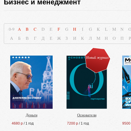
Бизнес и менеджмент
0-9
A
B
C
D
E
F
G
H
I
G
K
L
M
N
А
Б
В
Г
Д
Е
Ж
З
И
К
Л
М
Н
О
П
Р
Новый журнал!
Деньги
Основатели
4680 р
/ 1 год
7200 р
/ 1 год
9500