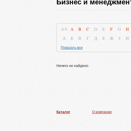
Бизнес и менеджмен
0-9
A
B
C
D
E
F
G
H
А
Б
В
Г
Д
Е
Ж
З
И
Показать все
Ничего не найдено.
Каталог
О компании