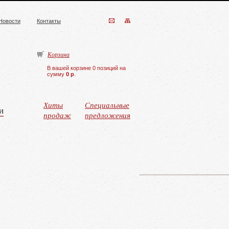
Новости
Контакты
Корзина
В вашей корзине 0 позиций на
сумму
0 р
.
Хиты
Специальные
и
продаж
предложения