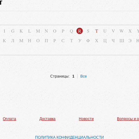
т
I
G
K
L
M
N
O
P
Q
R
S
T
U
V
W
X
К
Л
М
Н
О
П
Р
С
Т
У
Ф
Х
Ц
Ч
Ш
Э
Страницы:
1
Все
Оплата
Доставка
Новости
Вопросы и 
ПОЛИТИКА КОНФИДЕНЦИАЛЬНОСТИ