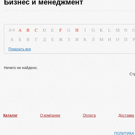
Бизнес и менеджмент
0-9
A
B
C
D
E
F
G
H
I
G
K
L
M
N
А
Б
В
Г
Д
Е
Ж
З
И
К
Л
М
Н
О
П
Р
Показать все
Ничего не найдено.
Ст
Каталог
О компании
Оплата
Доставка
ПОЛИТИКА