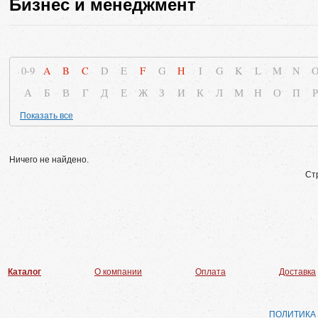
Бизнес и менеджмент
0-9
A
B
C
D
E
F
G
H
I
G
K
L
M
N
А
Б
В
Г
Д
Е
Ж
З
И
К
Л
М
Н
О
П
Р
Показать все
Ничего не найдено.
Ст
Каталог
О компании
Оплата
Доставка
ПОЛИТИКА