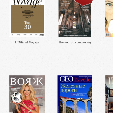
L’Officiel Voyage
Полуостров сокровищ