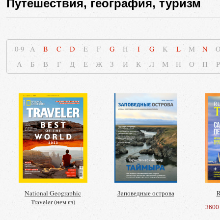
Путешествия, география, туризм
0-9
A
B
C
D
E
F
G
H
I
G
K
L
M
N
А
Б
В
Г
Д
Е
Ж
З
И
К
Л
М
Н
О
П
Р
National Geographic
Заповедные острова
R
Traveler (нем яз)
3600