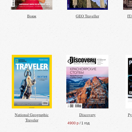
Вояж
GEO Traveller
IT
National Geographic
Discovery
Ру
Traveler
4900 р
/ 1 год