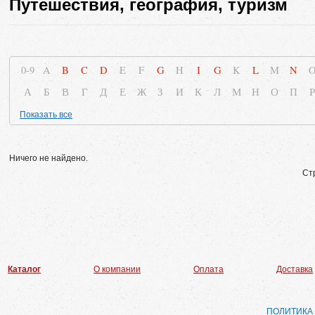
Путешествия, география, туризм
0-9
A
B
C
D
E
F
G
H
I
G
K
L
M
N
А
Б
В
Г
Д
Е
Ж
З
И
К
Л
М
Н
О
П
Р
Показать все
Ничего не найдено.
Ст
Каталог
О компании
Оплата
Доставка
ПОЛИТИКА