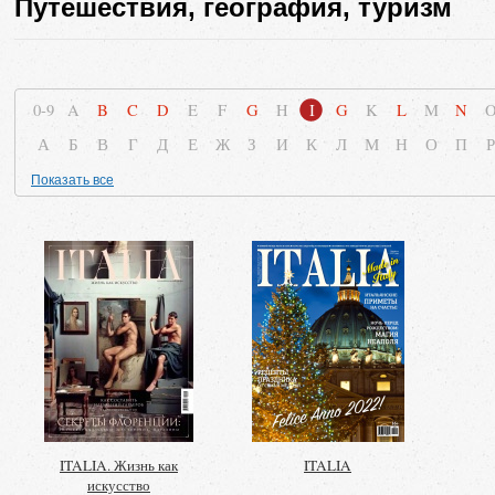
Путешествия, география, туризм
0-9
A
B
C
D
E
F
G
H
I
G
K
L
M
N
А
Б
В
Г
Д
Е
Ж
З
И
К
Л
М
Н
О
П
Р
Показать все
ITALIA. Жизнь как
ITALIA
искусство