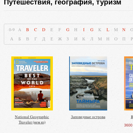
Путешествия, география, туризм
0-9
A
B
C
D
E
F
G
H
I
G
K
L
M
N
А
Б
В
Г
Д
Е
Ж
З
И
К
Л
М
Н
О
П
Р
National Geographic
Заповедные острова
R
Traveler (нем яз)
3600