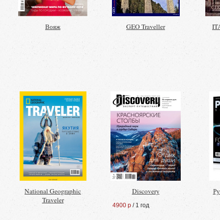
Вояж
GEO Traveller
IT
National Geographic
Discovery
Ру
Traveler
4900 р
/ 1 год