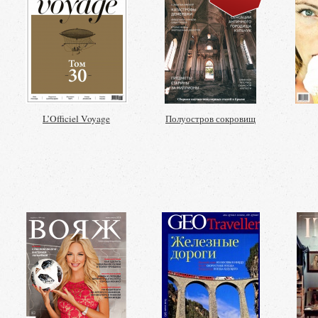
L’Officiel Voyage
Полуостров сокровищ