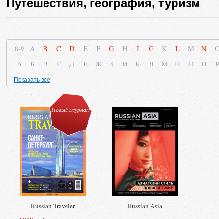
Путешествия, география, туризм
0-9
A
B
C
D
E
F
G
H
I
G
K
L
M
N
А
Б
В
Г
Д
Е
Ж
З
И
К
Л
М
Н
О
П
Р
Показать все
Новый журнал!
Russian Traveler
Russian Asia