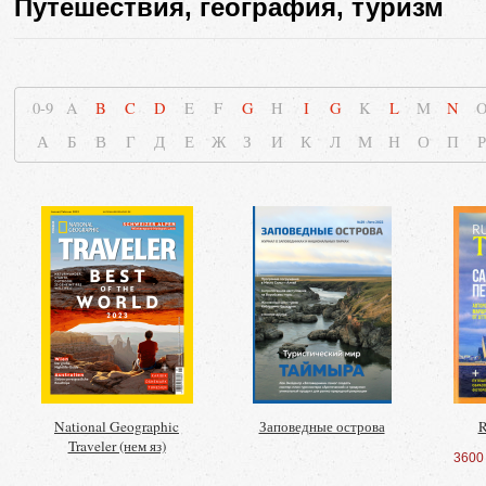
Путешествия, география, туризм
0-9
A
B
C
D
E
F
G
H
I
G
K
L
M
N
А
Б
В
Г
Д
Е
Ж
З
И
К
Л
М
Н
О
П
Р
National Geographic
Заповедные острова
R
Traveler (нем яз)
3600