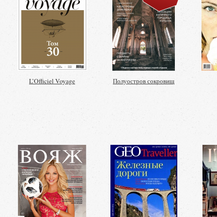
L’Officiel Voyage
Полуостров сокровищ