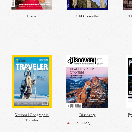
Вояж
GEO Traveller
IT
National Geographic
Discovery
Ру
Traveler
4900 р
/ 1 год