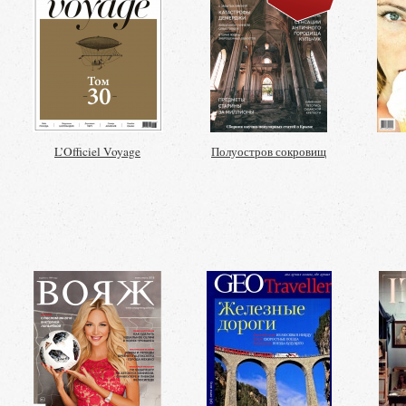
L’Officiel Voyage
Полуостров сокровищ