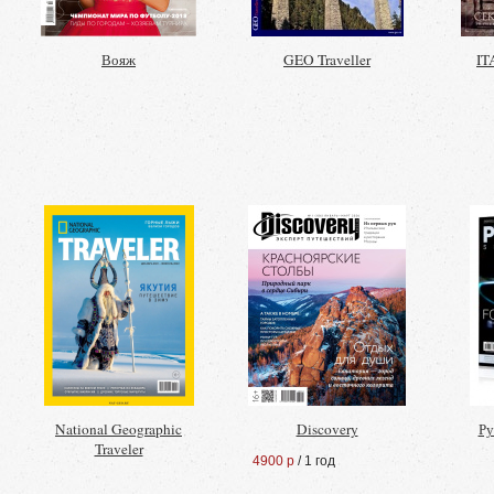
Вояж
GEO Traveller
IT
National Geographic
Discovery
Ру
Traveler
4900 р
/ 1 год