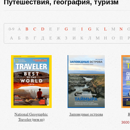
Путешествия, география, туризм
0-9
A
B
C
D
E
F
G
H
I
G
K
L
M
N
А
Б
В
Г
Д
Е
Ж
З
И
К
Л
М
Н
О
П
Р
National Geographic
Заповедные острова
R
Traveler (нем яз)
3600