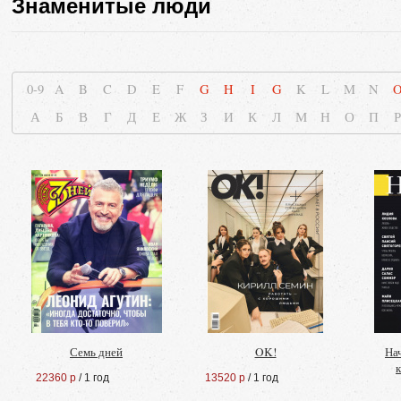
Знаменитые люди
0-9
A
B
C
D
E
F
G
H
I
G
K
L
M
N
А
Б
В
Г
Д
Е
Ж
З
И
К
Л
М
Н
О
П
Р
Семь дней
OK!
На
22360 р
/ 1 год
13520 р
/ 1 год