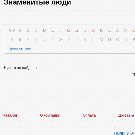
Знаменитые люди
0-9
A
B
C
D
E
F
G
H
I
G
K
L
M
N
А
Б
В
Г
Д
Е
Ж
З
И
К
Л
М
Н
О
П
Р
Показать все
Ничего не найдено.
Ст
Каталог
О компании
Оплата
Доставка
ПОЛИТИКА