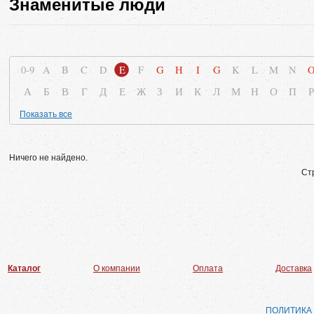
Знаменитые люди
0-9
A
B
C
D
E
F
G
H
I
G
K
L
M
N
А
Б
В
Г
Д
Е
Ж
З
И
К
Л
М
Н
О
П
Р
Показать все
Ничего не найдено.
Ст
Каталог
О компании
Оплата
Доставка
ПОЛИТИКА