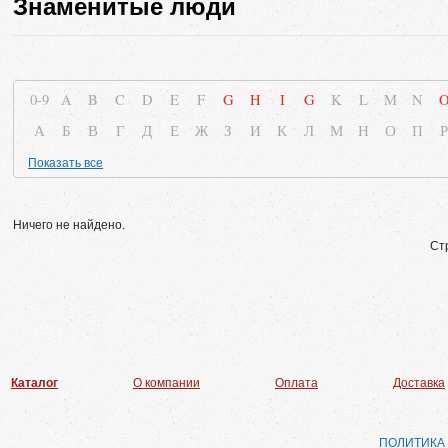
Знаменитые люди
0-9
A
B
C
D
E
F
G
H
I
G
K
L
M
N
А
Б
В
Г
Д
Е
Ж
З
И
К
Л
М
Н
О
П
Р
Показать все
Ничего не найдено.
Ст
Каталог
О компании
Оплата
Доставка
ПОЛИТИКА