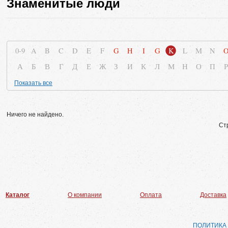
Знаменитые люди
0-9
A
B
C
D
E
F
G
H
I
G
K
L
M
N
А
Б
В
Г
Д
Е
Ж
З
И
К
Л
М
Н
О
П
Р
Показать все
Ничего не найдено.
Ст
Каталог
О компании
Оплата
Доставка
ПОЛИТИКА