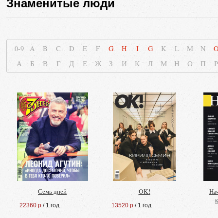
Знаменитые люди
0-9
A
B
C
D
E
F
G
H
I
G
K
L
M
N
А
Б
В
Г
Д
Е
Ж
З
И
К
Л
М
Н
О
П
Р
Семь дней
OK!
На
22360 р
/ 1 год
13520 р
/ 1 год