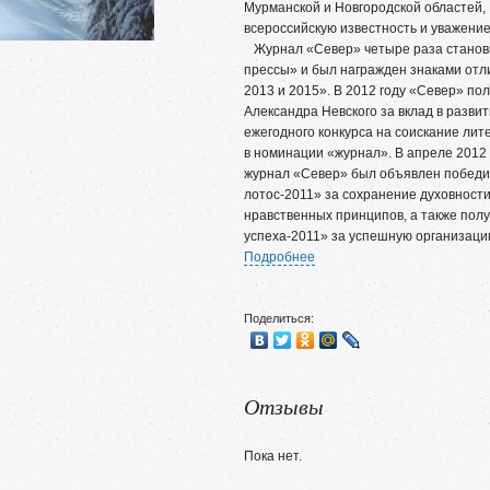
Мурманской и Новгородской областей, 
всероссийскую известность и уважение
Журнал «Север» четыре раза станови
прессы» и был награжден знаками отл
2013 и 2015». В 2012 году «Север» по
Александра Невского за вклад в разви
ежегодного конкурса на соискание лит
в номинации «журнал». В апреле 2012
журнал «Север» был объявлен победи
лотос-2011» за сохранение духовности
нравственных принципов, а также пол
успеха-2011» за успешную организаци
Подробнее
Поделиться:
Отзывы
Пока нет.