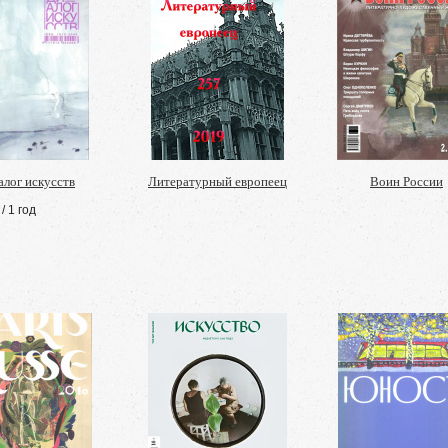
алог искусств
Литературный европеец
Воин России
/ 1 год