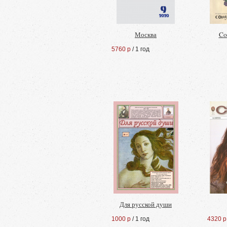
Москва
Co
5760 р
/ 1 год
Для русской души
1000 р
/ 1 год
4320 р