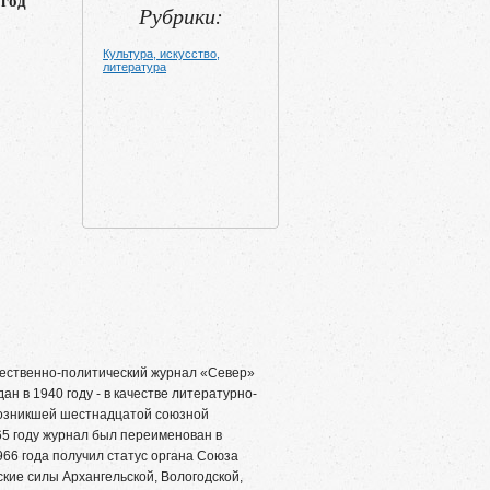
 год
Рубрики:
Культура, искусство,
литература
ственно-политический журнал «Север»
н в 1940 году - в качестве литературно-
возникшей шестнадцатой союзной
65 году журнал был переименован в
66 года получил статус органа Союза
кие силы Архангельской, Вологодской,