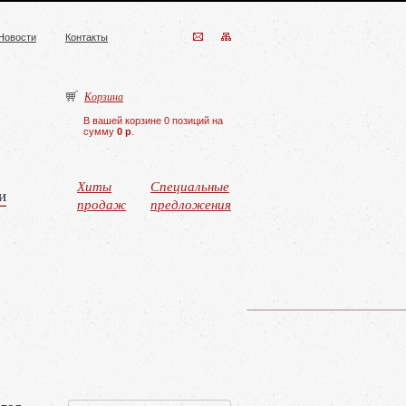
Новости
Контакты
Корзина
В вашей корзине 0 позиций на
сумму
0 р
.
Хиты
Специальные
и
продаж
предложения