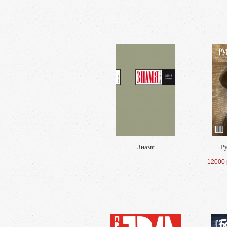
Знамя
Р
12000 