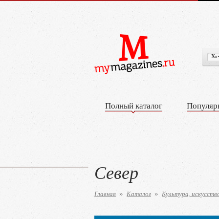
Полный каталог
Популяр
Север
Главная
Каталог
Культура, искусств
»
»