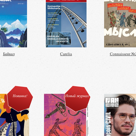
Байкал
Carelia
Connaisseur №
Новинка!
Новый журнал!