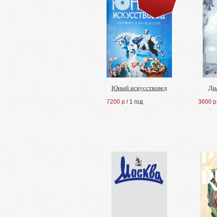
Юный искусствовед
Ди
7200 р
/ 1 год
3600 р