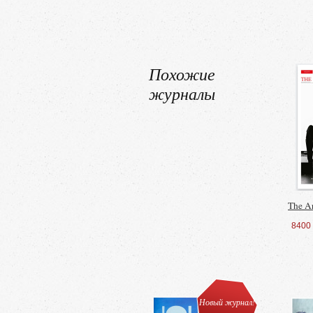
Похожие
журналы
The A
8400
Новый журнал!