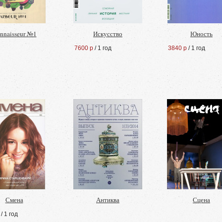
nnaisseur №1
Искусство
Юность
7600 р
/ 1 год
3840 р
/ 1 год
Смена
Антиква
Сцена
/ 1 год