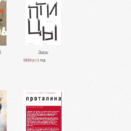
2
Логос
5820 р
/ 1 год