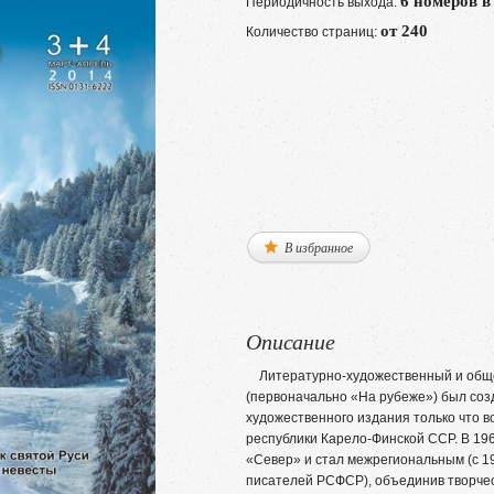
6 номеров в
Периодичность выхода:
от 240
Количество страниц:
В избранное
Описание
Литературно-художественный и обще
(первоначально «На рубеже») был созда
художественного издания только что 
республики Карело-Финской ССР. В 19
«Север» и стал межрегиональным (с 19
писателей РСФСР), объединив творчес