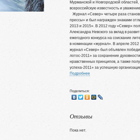
Мурманской и Новгородской областей, 
всероссийскую известность и уважение
Журнал «Север» четыре раза станови
прессы» и был награжден знаками отл
2013 и 2015». В 2012 году «Север» по
Александра Невского за вклад в разви
ежегодного конкурса на соискание лит
в номинации «журнал». В апреле 2012
журнал «Север» был объявлен победи
лотос-2011» за сохранение духовности
нравственных принципов, а также пол
успеха-2011» за успешную организаци
Подробнее
Поделиться:
Отзывы
Пока нет.