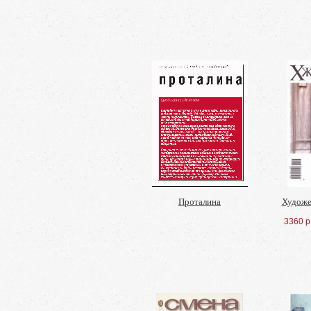
Проталина
Художе
3360 р