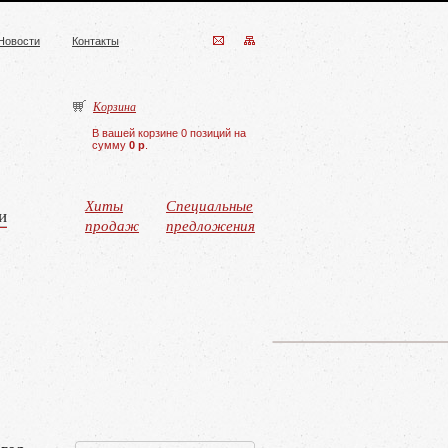
Новости
Контакты
Корзина
В вашей корзине 0 позиций на
сумму
0 р
.
Хиты
Специальные
и
продаж
предложения