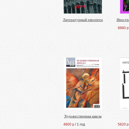
Литературный европеец
Иностр
8880 р
Художественная школа
4800 р
/ 1 год
5820 р