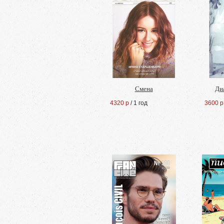
Смена
Ди
4320 р
/ 1 год
3600 р