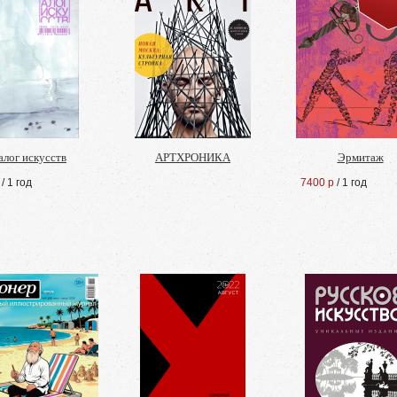
алог искусств
АРТХРОНИКА
Эрмитаж
/ 1 год
7400 р
/ 1 год