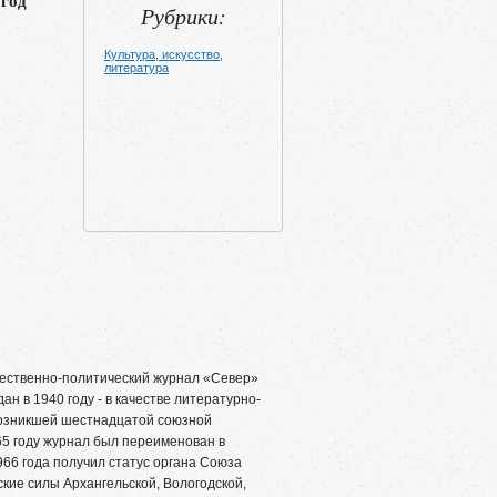
 год
Рубрики:
Культура, искусство,
литература
ственно-политический журнал «Север»
н в 1940 году - в качестве литературно-
возникшей шестнадцатой союзной
65 году журнал был переименован в
66 года получил статус органа Союза
кие силы Архангельской, Вологодской,