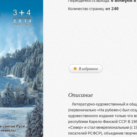
6 номеров в
Периодичность выхода:
от 240
Количество страниц:
В избранное
Описание
Литературно-художественный и обще
(первоначально «На рубеже») был созда
художественного издания только что 
республики Карело-Финской ССР. В 19
«Север» и стал межрегиональным (с 19
писателей РСФСР), объединив творчес