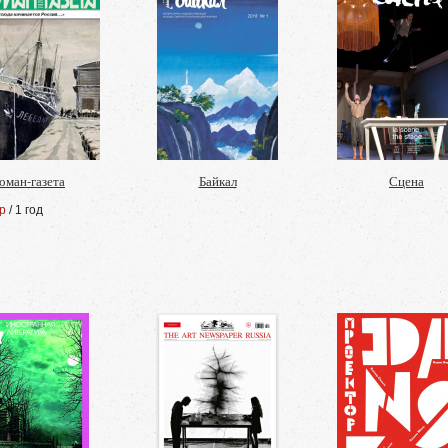
оман-газета
Байкал
Сцена
р
/ 1 год