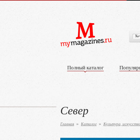
Полный каталог
Популяр
Север
Главная
Каталог
Культура, искусств
»
»