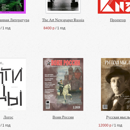
анная Литература
The Art Newspaper Russia
Проектор
/ 1 год
8400 р
/ 1 год
Логос
Воин России
Русская мысль
/ 1 год
12000 р
/ 1 год