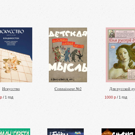
Искусство
Connaisseur №2
Для русской д
 р
/ 1 год
1000 р
/ 1 год