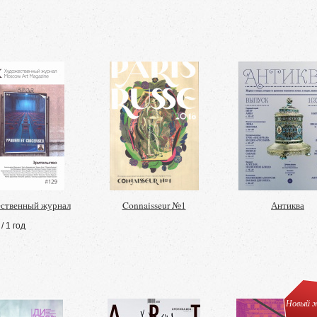
ственный журнал
Connaisseur №1
Антиква
/ 1 год
Новый ж