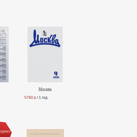
Москва
5760 р
/ 1 год
урнал!