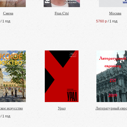
Смена
Fran Cité
Москва
/ 1 год
5760 р
/ 1 год
ское искусство
Урал
Литературный евр
/ 1 год