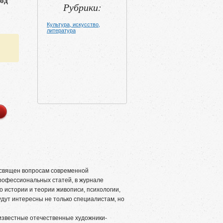
год
Рубрики:
Культура, искусство,
литература
священ вопросам современной
рофессиональных статей, в журнале
 истории и теории живописи, психологии,
удут интересны не только специалистам, но
 известные отечественные художники-