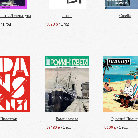
анная Литература
Логос
Carelia
/ 1 год
5820 р
/ 1 год
Проектор
Роман-газета
Русский Пионе
18480 р
/ 1 год
5100 р
/ 1 год