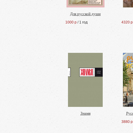
Для русской души
1000 р
/ 1 год
4320 р
Знамя
Рус
3880 р