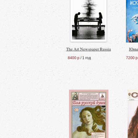
The Art Newspaper Russia
Юный
8400 р
/ 1 год
7200 р