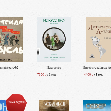
nnaisseur №2
Искусство
Литература двух А
7600 р
/ 1 год
4400 р
/ 1 год
Новый журнал!