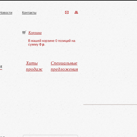
Новости
Контакты
Корзина
В вашей корзине 0 позиций на
сумму
0 р
.
Хиты
Специальные
и
продаж
предложения