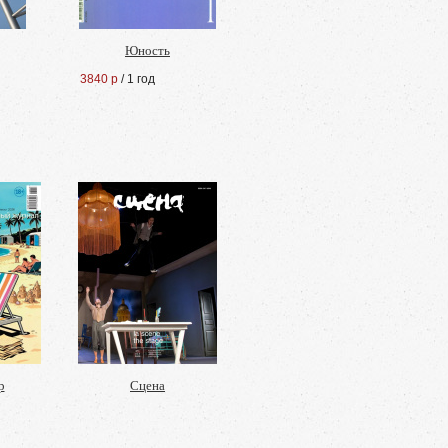
Юность
3840 р
/ 1 год
р
Сцена