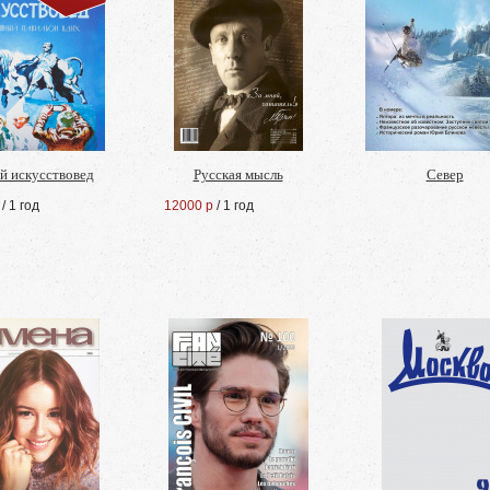
 искусствовед
Русская мысль
Север
/ 1 год
12000 р
/ 1 год