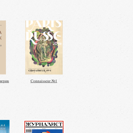
мерик
Connaisseur №1