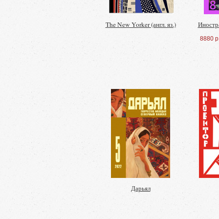
The New Yorker (англ. яз.)
Иностр
8880 р
Дарьял