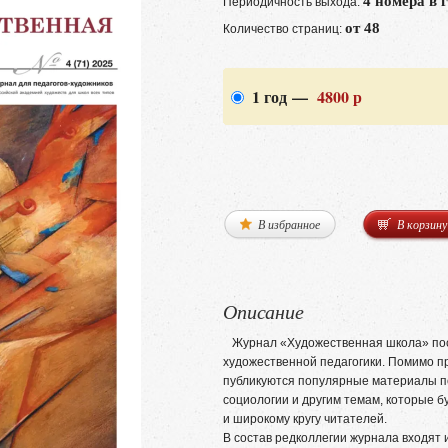
4 номера в 
Периодичность выхода:
от 48
Количество страниц:
1 год —
4800 р
В избранное
В корзину
Описание
Журнал «Художественная школа» по
художественной педагогики. Помимо п
публикуются популярные материалы по
социологии и другим темам, которые б
и широкому кругу читателей.
В состав редколлегии журнала входят