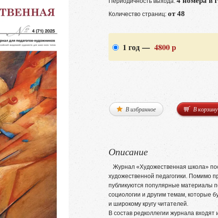
4 номера в 
Периодичность выхода:
от 48
Количество страниц:
1 год —
4800 р
В избранное
В корзину
Описание
Журнал «Художественная школа» по
художественной педагогики. Помимо п
публикуются популярные материалы по
социологии и другим темам, которые б
и широкому кругу читателей.
В состав редколлегии журнала входят