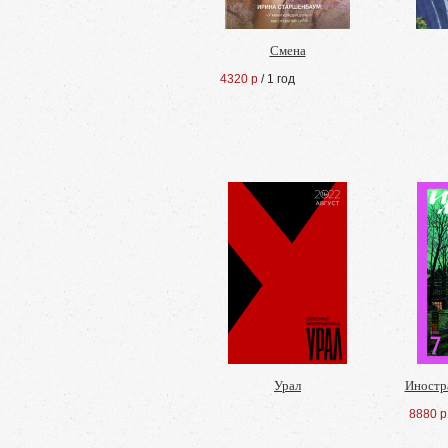
Смена
4320 р
/ 1 год
Урал
Иностр
8880 р