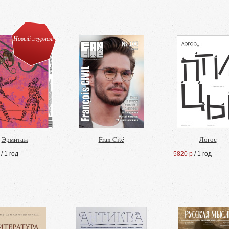
Новый журнал!
Эрмитаж
Fran Cité
Логос
/ 1 год
5820 р
/ 1 год