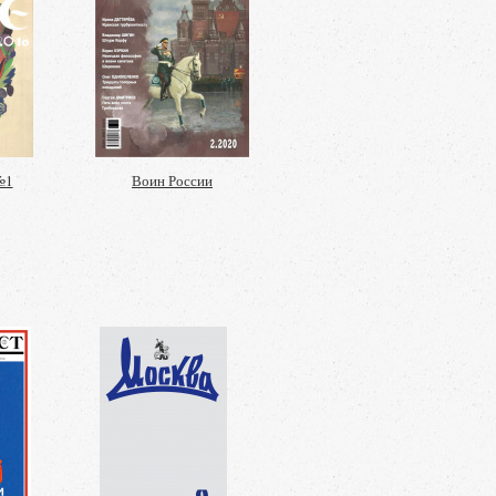
№1
Воин России