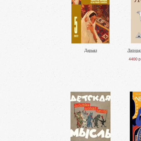
Дарьял
Литера
4400 р