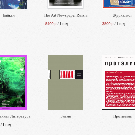
Байкал
The Art Newspaper Russia
Журналист
8400 р
/ 1 год
3800 р
/ 1 год
анная Литература
Знамя
Проталина
/ 1 год