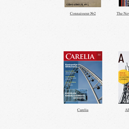
Connaisseur №2
The New
Carelia
А