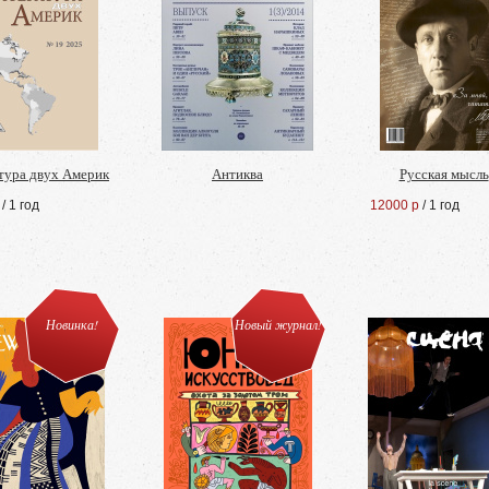
тура двух Америк
Антиква
Русская мысль
/ 1 год
12000 р
/ 1 год
Новинка!
Новый журнал!