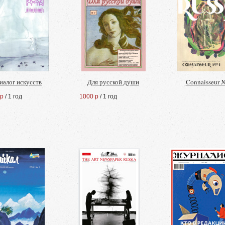
иалог искусств
Для русской души
Connaisseur 
 р
/ 1 год
1000 р
/ 1 год