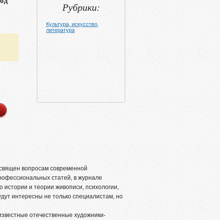
год
Рубрики:
Культура, искусство,
литература
священ вопросам современной
рофессиональных статей, в журнале
 истории и теории живописи, психологии,
удут интересны не только специалистам, но
 известные отечественные художники-