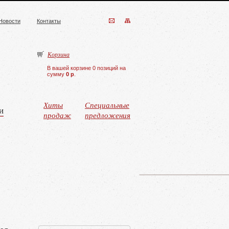
Новости
Контакты
Корзина
В вашей корзине 0 позиций на
сумму
0 р
.
Хиты
Специальные
и
продаж
предложения