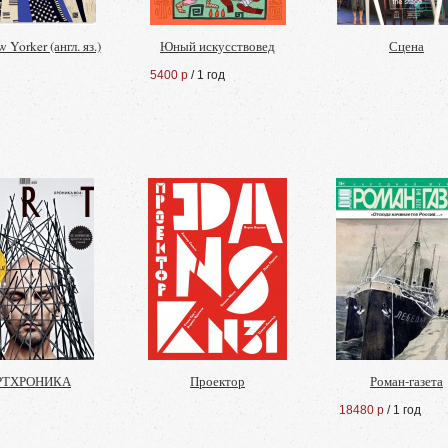
 Yorker (англ. яз.)
Юный искусствовед
Сцена
5400 р
/ 1 год
РТХРОНИКА
Проектор
Роман-газета
18480 р
/ 1 год