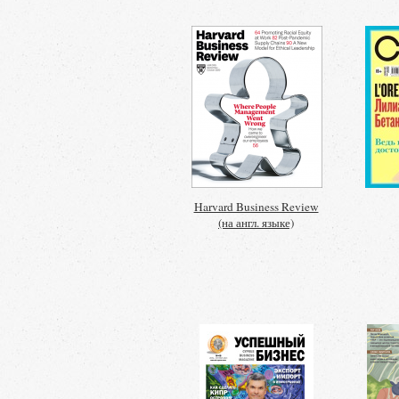
Harvard Business Review
(на англ. языке)