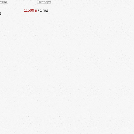
ство.
Эксперт
11500 р
/ 1 год
о