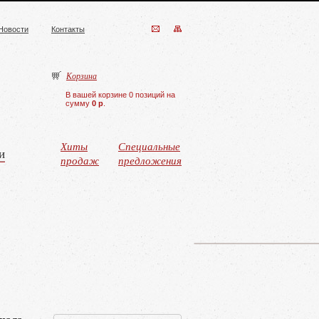
Новости
Контакты
Корзина
В вашей корзине 0 позиций на
сумму
0 р
.
Хиты
Специальные
и
продаж
предложения