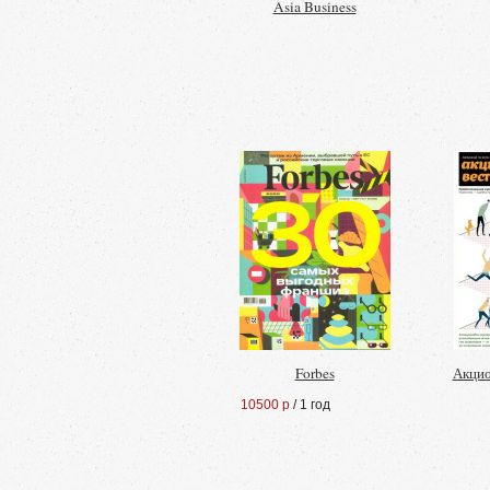
Asia Business
Forbes
Акцио
10500 р
/ 1 год