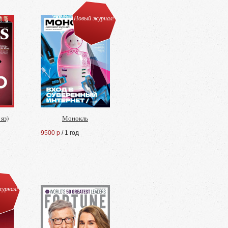
Новый журнал!
 яз)
Монокль
9500 р
/ 1 год
урнал!