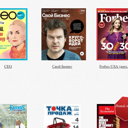
CEO
Свой Бизнес
Forbes USA (англ.
Новый ж