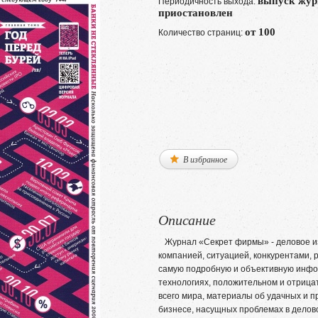
выпуск жур
Периодичность выхода:
приостановлен
от 100
Количество страниц:
В избранное
Описание
Журнал «Секрет фирмы» - деловое из
компанией, ситуацией, конкурентами, 
самую подробную и объективную инфо
технологиях, положительном и отрица
всего мира, материалы об удачных и 
бизнесе, насущных проблемах в делово