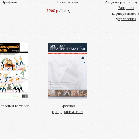
Профиль
Основатели
Акционерное обще
Вопросы
7200 р
/ 1 год
корпоративног
управления
нерный вестник
Арсенал
предпринимателя