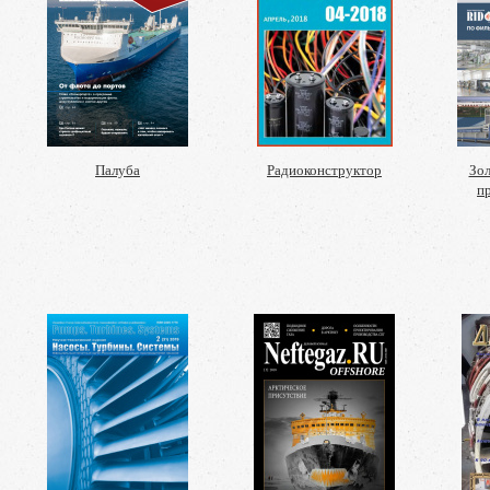
Палуба
Радиоконструктор
Зо
п