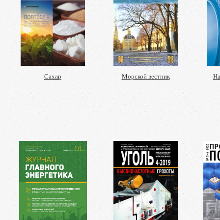
Сахар
Морской вестник
На