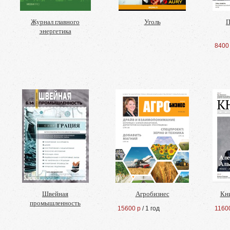
Журнал главного
Уголь
П
энергетика
8400
Швейная
Агробизнес
Кн
промышленность
15600 р
/ 1 год
1160