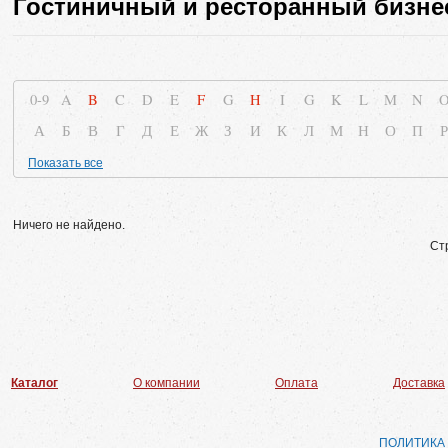
Гостиничный и ресторанный бизне
0-9
A
B
C
D
E
F
G
H
I
G
K
L
M
N
А
Б
В
Г
Д
Е
Ж
З
И
К
Л
М
Н
О
П
Р
Показать все
Ничего не найдено.
Ст
Каталог
О компании
Оплата
Доставка
ПОЛИТИКА