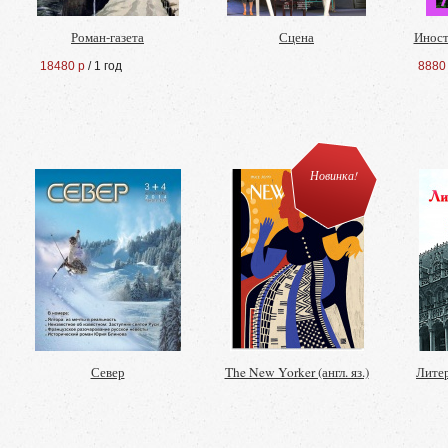
Роман-газета
Сцена
Иност
18480 р
/ 1 год
8880
Новинка!
Север
The New Yorker (англ. яз.)
Лите