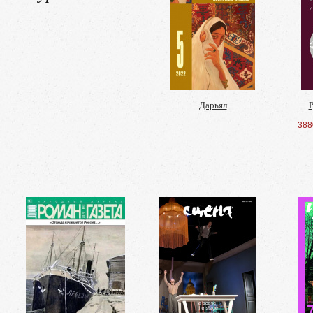
Дарьял
Р
388