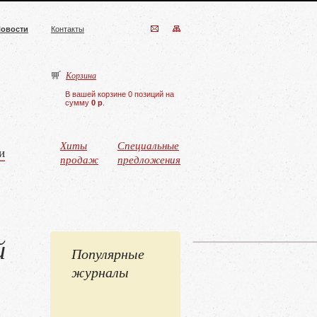
овости
Контакты
Корзина
В вашей корзине 0 позиций на
сумму
0 р
.
Хиты
Специальные
и
продаж
предложения
й
Популярные
журналы