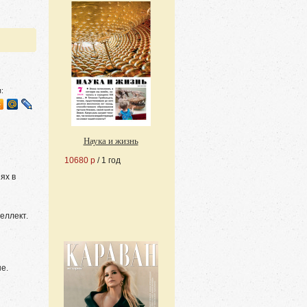
:
Наука и жизнь
10680 р
/ 1 год
ях в
еллект.
е.