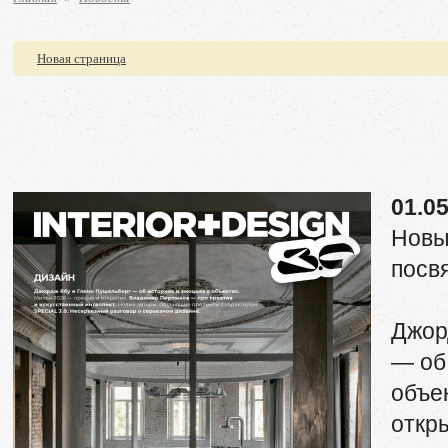
Новая страница
01.0
Новы
посв
Джор
— об
объе
откр