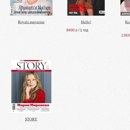
Royals magazine
Hello!
Ко
8400 р
/ 1 год
1392
STORY